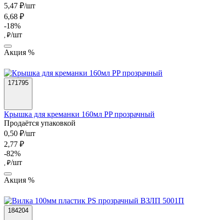
5,47 ₽/шт
6,68 ₽
-18%
/шт
, ₽
Акция %
171795
Крышка для креманки 160мл PP прозрачный
Продаётся упаковкой
0,50 ₽/шт
2,77 ₽
-82%
/шт
, ₽
Акция %
184204