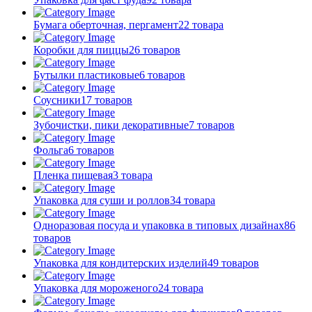
Бумага оберточная, пергамент
22 товара
Коробки для пиццы
26 товаров
Бутылки пластиковые
6 товаров
Соусники
17 товаров
Зубочистки, пики декоративные
7 товаров
Фольга
6 товаров
Пленка пищевая
3 товара
Упаковка для суши и роллов
34 товара
Одноразовая посуда и упаковка в типовых дизайнах
86
товаров
Упаковка для кондитерских изделий
49 товаров
Упаковка для мороженого
24 товара