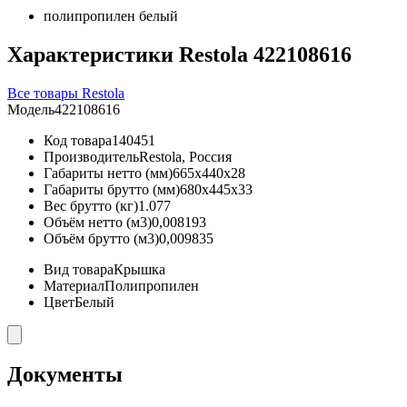
полипропилен белый
Характеристики Restola 422108616
Все товары Restola
Модель
422108616
Код товара
140451
Производитель
Restola, Россия
Габариты нетто (мм)
665x440x28
Габариты брутто (мм)
680x445x33
Вес брутто (кг)
1.077
Объём нетто (м3)
0,008193
Объём брутто (м3)
0,009835
Вид товара
Крышка
Материал
Полипропилен
Цвет
Белый
Документы