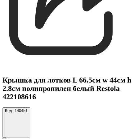
Крышка для лотков L 66.5см w 44см h
2.8см полипропилен белый Restola
422108616
Код:
140451