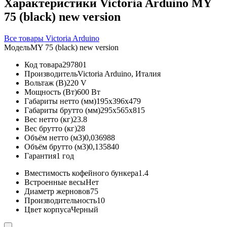
Характеристики Victoria Arduino MY
75 (black) new version
Все товары Victoria Arduino
Модель
MY 75 (black) new version
Код товара
297801
Производитель
Victoria Arduino, Италия
Вольтаж (В)
220 V
Мощность (Вт)
600 Вт
Габариты нетто (мм)
195x396x479
Габариты брутто (мм)
295x565x815
Вес нетто (кг)
23.8
Вес брутто (кг)
28
Объём нетто (м3)
0,036988
Объём брутто (м3)
0,135840
Гарантия
1 год
Вместимость кофейного бункера
1.4
Встроенные весы
Нет
Диаметр жерновов
75
Производительность
10
Цвет корпуса
Черный