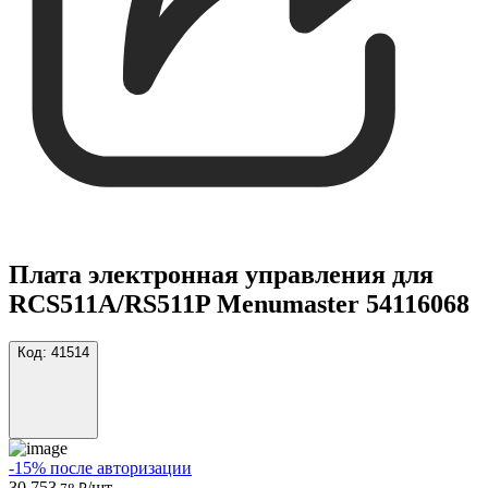
Плата электронная управления для
RCS511A/RS511P Menumaster 54116068
Код:
41514
-15% после авторизации
30 753
/шт