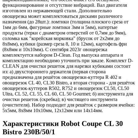
функционирование и отсутствие вибраций. Вал двигателя
изготовлен из нержавеющей стали. Дополнительно
овощерезка может комплектоваться дисками различного
назначения (до 28шт.): ломтики (толщина плоского среза от
1мм до 6мм, фигурные ломтики 3мм и 5мм), натертые
продукты (терки с диаметром отверстий от 0,7мм до 9мм),
соломка как "корейская морковка" (брусок от 2х2мм до
8х8мм), кубики (размер среза 8, 10 и 12мм), картофель фри
(8х8мм и 10х10мм). С сентября 2023г овощерезка
комплектуется набором D-Clean. Год выпуска аппарата и
комплектацию необходимо уточнить при заказе. Комплект D-
CLEAN для очистки решеток для нарезки кубиками состоит
из: а) двухстороннего держателя (первая сторона
предназначена для решёток овощерезки-куттера R 402 и
овощерезок CL 40, CL30 Bistro, а вторая сторона - для решёток
овощерезок-куттеров R502, R752 и овощерезок CL50, CL50
Ultra, CL 52, CL 55, CL 60, CL 50 Gourmet; б) инструмента для
очистки решеток (скребка); в) чистящего инструмента
(очистителя). Набор подходит для решёток с размером ячейки:
5х5мм, 8х8мм 10х10мм, 12х12мм или 14х14мм.
Характеристики Robot Coupe CL 30
Bistro 230B/50/1