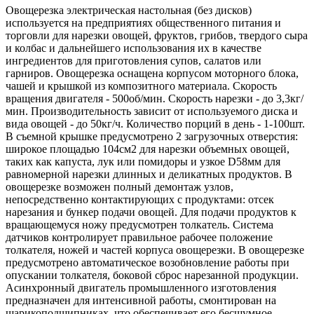
Овощерезка электрическая настольная (без дисков)
используется на предприятиях общественного питания и
торговли для нарезки овощей, фруктов, грибов, твердого сыра
и колбас и дальнейшего использования их в качестве
ингредиентов для приготовления супов, салатов или
гарниров. Овощерезка оснащена корпусом моторного блока,
чашей и крышкой из композитного материала. Скорость
вращения двигателя - 500об/мин. Скорость нарезки - до 3,3кг/
мин. Производительность зависит от используемого диска и
вида овощей - до 50кг/ч. Количество порций в день - 1-100шт.
В съемной крышке предусмотрено 2 загрузочных отверстия:
широкое площадью 104см2 для нарезки объемных овощей,
таких как капуста, лук или помидоры и узкое D58мм для
равномерной нарезки длинных и деликатных продуктов. В
овощерезке возможен полный демонтаж узлов,
непосредственно контактирующих с продуктами: отсек
нарезания и бункер подачи овощей. Для подачи продуктов к
вращающемуся ножу предусмотрен толкатель. Система
датчиков контролирует правильное рабочее положение
толкателя, ножей и частей корпуса овощерезки. В овощерезке
предусмотрено автоматическое возобновление работы при
опускании толкателя, боковой сброс нарезанной продукции.
Асинхронный двигатель промышленного изготовления
предназначен для интенсивной работы, смонтирован на
шарикоподшипниках, что обеспечивает его бесшумное