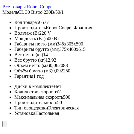
Все товары Robot Coupe
Модель
CL 30 Bistro 230B/50/1
Код товара
50577
Производитель
Robot Coupe, Франция
Вольтаж (В)
220 V
Мощность (Вт)
500 Вт
Габариты нетто (мм)
345x305x590
Габариты брутто (мм)
375x400x615
Вес нетто (кг)
14
Вес брутто (кг)
12.92
Объём нетто (м3)
0,062083
Объём брутто (м3)
0,092250
Гарантия
1 год
Диски в комплекте
Нет
Количество скоростей
1
Максимальная скорость
500
Производительность
50
Тип овощерезки
Электрическая
Установка
Настольная